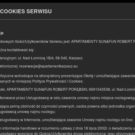
 COOKIES SERWISU
Informacje o nas
cje
KONIEC
LICZBA
2
obowych Gości/Użytkowników Serwisu jest: APARTAMENTY SUN&FUN ROBERT 
17
SIERPNIA
2026
OS.
żna kontaktować się:
encyjnym: ul. Nad Łomnicą 1B/4, 58-540, Karpacz
ktronicznej: rezerwacje@apartamentkarpacz.eu
Doprecyzuj rezerwację
Potwierdź rezerwację
fizyczna wchodząca na stronę/strony prezentujące Ofertę i umożliwiające zawarci
sanych w niniejszej Polityce Prywatności i Cookies;
ębski, APARTAMENTY SUN&FUN ROBERT PORĘBSKI, 6691543538, ul. Nad Łomnicą
Apartamenty SU
oferowane przez Usługodawcę w celu zawarcia umowy najmu miejsca noclegoweg
Rezydencja Parkow
ająca pełną zdolność do czynności prawnych, osoba prawna albo jednostka organi
sługodawcą umowę najmu noclegu;
Przytulny
Usługodawcy w Internecie, umożliwiająca zawarcie Umowy najmu noclegu on-line;
Dostępna liczba: 1
ym informacje handlowe w rozumieniu ustawy z dnia 18 lipca 2002r. o świadczeniu us
2
4 osoby
pow. 38,00 m
ugodawcy wysyłane do Gościa/Użytkownika drogą elektroniczną; jego otrzymywan