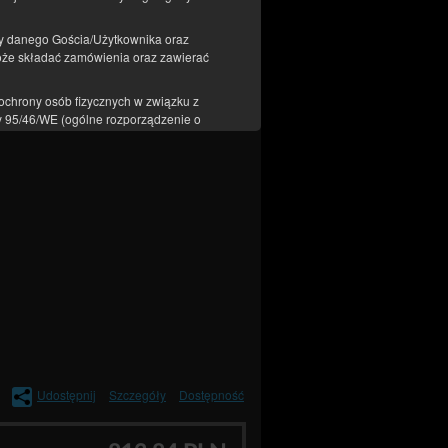
a rozkładana
y danego Gościa/Użytkownika oraz
oże składać zamówienia oraz zawierać
liczona w cenę
ochrony osób fizycznych w związku z
 95/46/WE (ogólne rozporządzenie o
komputera, informacje zawarte w plikach
 dotyczące urządzenia, dane dotyczące
 Informacja o geolokalizacji jest
er telefonu, NIP, numer konta bankowego
procesie rezerwacyjnym wymaga
nformacjami mogą stanowić dane osobowe i
Udostępnij
Szczegóły
Dostępność
sług drogą elektroniczną zgodnie z
h plików cookies lub innych podobnych