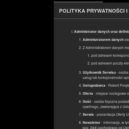
POLITYKA PRYWATNOŚCI I
Administrator danych oraz defini
POCZĄTEK
os
Administratorem danych
15
SIERPNIA
2026
Z Administratorem danych mo
pod adresem korespond
pod adresem poczty ele
Wybierz ofertę
- osoba 
Użytkownik Serwisu
usług lub funkcjonalności opi
- Robert Por
Usługodawca
- miejsce noclegowe 
Oferta
- osoba fizyczna posiad
Gość
cywilnego, zawierająca z U
- prezentacja Oferty 
Serwis
- informacje, w t
Newsletter
poz. 344) pochodzące od Usł