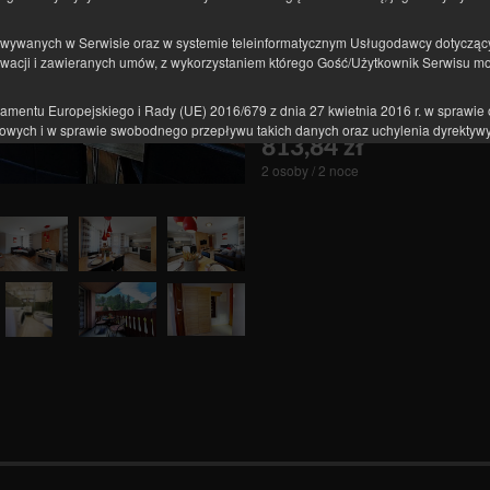
1 łóżko podwójne (Double), 1 sof
(Sofa Bed)
owywanych w Serwisie oraz w systemie teleinformatycznym Usługodawcy dotycząc
rwacji i zawieranych umów, z wykorzystaniem którego Gość/Użytkownik Serwisu m
Podatek miejski wliczony w cenę
Jednorazowa opłata serwisowa w
amentu Europejskiego i Rady (UE) 2016/679 z dnia 27 kwietnia 2016 r. w sprawie 
wych i w sprawie swobodnego przepływu takich danych oraz uchylenia dyrektywy
813,84 zł
2 osoby / 2 noce
 przetwarzania danych
mu noclegu na odległość Usługodawca przetwarza:
rządzenia Użytkownika w celu zapewnienia poprawności działania usług: adres IP 
bnych technologiach, dane dotyczące sesji, dane przeglądarki internetowej, dane
 w tym na poszczególnych podstronach;
cji, jeżeli Gość/Użytkownik wyraził zgodę na dostęp usługodawcy do geolokalizacji.
ostarczania bardziej dostosowanych ofert produktów i usług.
ków: imię, nazwisko, adres siedziby, adres korespondencyjny, adres e-mail, num
 których podanie jest niezbędne do zrealizowania zakupu, a których podania w 
danych dotyczących tożsamości Gości/Użytkowników, lecz w połączeniu z innymi i
or obejmuje je pełną ochroną przysługującą na gruncie RODO.
ie z art. 6 ust. 1 lit. b RODO, w celu realizacji usługi, tj. umowy o świadczenie u
rt. 6 ust. 1 lit. a RODO, w związku z wyrażeniem zgody na stosowanie określonyc